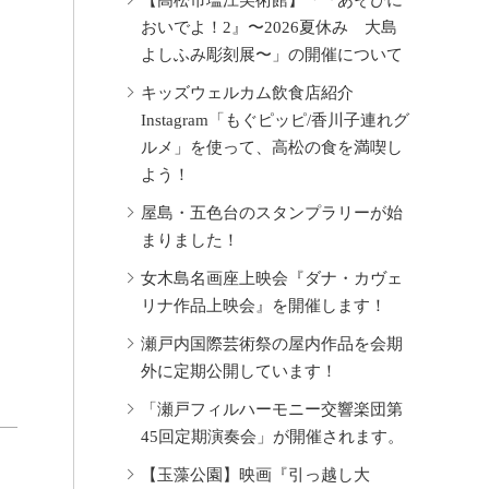
さ
【高松市塩江美術館】「『あそびに
おいでよ！2』〜2026夏休み 大島
よしふみ彫刻展〜」の開催について
キッズウェルカム飲食店紹介
Instagram「もぐピッピ/香川子連れグ
ルメ」を使って、高松の食を満喫し
よう！
屋島・五色台のスタンプラリーが始
まりました！
女木島名画座上映会『ダナ・カヴェ
リナ作品上映会』を開催します！
瀬戸内国際芸術祭の屋内作品を会期
外に定期公開しています！
「瀬戸フィルハーモニー交響楽団第
45回定期演奏会」が開催されます。
【玉藻公園】映画『引っ越し大