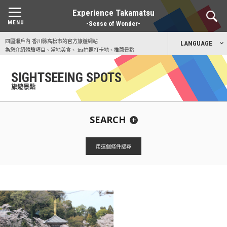
Experience Takamatsu
-Sense of Wonder-
四國瀨戶內 香川縣高松市的官方旅遊網站
LANGUAGE
為您介紹體驗項目、當地美食、 ins拍照打卡地、推薦景點
日本語
SIGHTSEEING SPOTS
旅遊景點
English
SEARCH
中文简体
CATEGORY
中文繁體
用這個條件搜尋
全部
大自然
歷史
藝術
公園
露營場地
服務區
四國八十八所靈場
購物
體驗
夜景
賞櫻名勝
賞楓名勝
한국어
適合兒童遊玩
雨天也推薦遊覽
无障碍设施
设有多功能洗手间