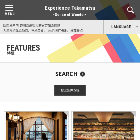
Experience Takamatsu
-Sense of Wonder-
四国濑户内 香川县高松市的官方旅游网站
LANGUAGE
为您介绍体验项目、当地美食、 ins拍照打卡地、推荐景点
日本語
FEATURES
特辑
English
SEARCH
中文简体
CATEGORY
中文繁體
按此条件查找
全部
瞩目观光景点
艺术
活动
美食
交通方式
体验
散步
文化·传统
丰富多姿的大自然
旅行的基本情报
濑户内国际艺术节
한국어