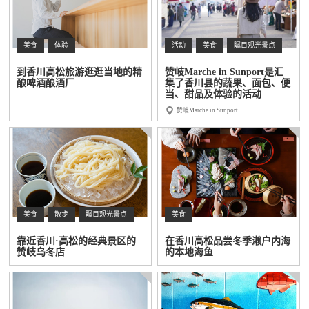
美食
体验
活动
美食
瞩目观光景点
到香川高松旅游逛逛当地的精
赞岐Marche in Sunport是汇
酿啤酒酿酒厂
集了香川县的蔬果、面包、便
当、甜品及体验的活动
赞岐Marche in Sunport
美食
散步
瞩目观光景点
美食
靠近香川·高松的经典景区的
在香川高松品尝冬季濑户内海
赞岐乌冬店
的本地海鱼