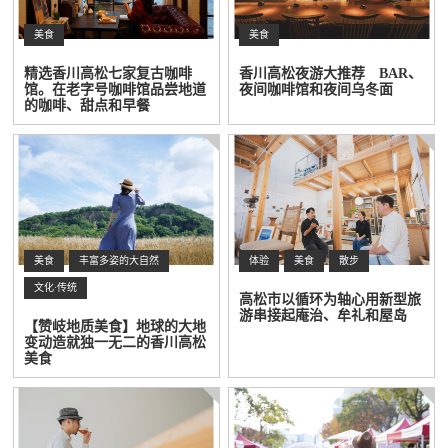
美食
美食
精选香川高松七家复古咖啡
香川高松夜游大推荐 BAR、
馆。在老字号咖啡馆品尝地道
夜间咖啡馆和夜间乌冬面
的咖啡、甜点和早餐
美食
丰富多姿的大自然
体验
美食
散步
文化·传统
高松市以循环为轴心用新型旅
游串接起庵治、牟礼和屋岛
【赞岐地质美食】地球的大地
变动造就独一无二的香川高松
美食