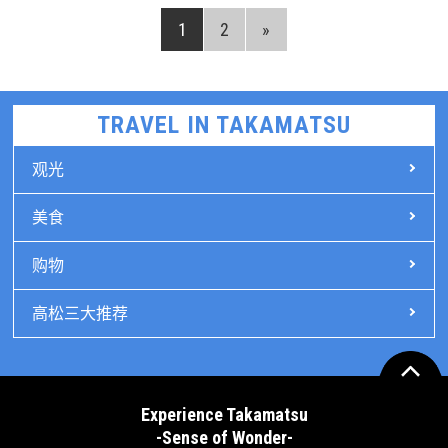
1
2
»
TRAVEL IN TAKAMATSU
观光
美食
购物
高松三大推荐
Experience Takamatsu
-Sense of Wonder-