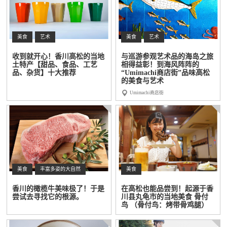
美食
艺术
美食
艺术
收到就开心！香川高松的当地
与巡游参观艺术品的海岛之旅
土特产【甜品、食品、工艺
相得益彰！到海风阵阵的
品、杂货】十大推荐
“Umimachi商店街”品味高松
的美食与艺术
Umimachi商店街
美食
丰富多姿的大自然
美食
香川的橄榄牛美味极了！于是
在高松也能品尝到！起源于香
尝试去寻找它的根源。
川县丸龟市的当地美食 骨付
鸟 （骨付鸟：烤带骨鸡腿）