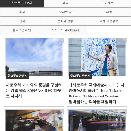
핫스폿!! 관광지
예술
이벤트
음식
오시는 길
체험
산책
문화와 전통
여행 기본정보
풍요로운 자연
세토우치 국제예술제
핫스폿!! 관광지
핫스폿!! 관광지
세토우치·가가와의 풍경을 구성하
【세토우치 국제예술제 2025】다
는 건축 명작 SANAA·SUO·야마모
카마쓰시미술관 "Ishida Takashi:
토 다다시
Between Tableau and Window"
탈바꿈하는 회화를 체험하다