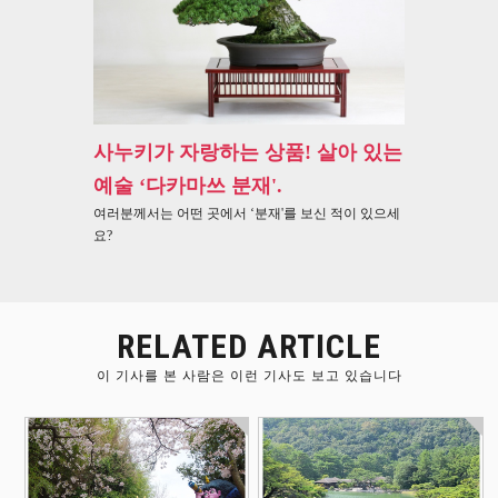
사누키가 자랑하는 상품! 살아 있는
예술 ‘다카마쓰 분재'.
여러분께서는 어떤 곳에서 ‘분재'를 보신 적이 있으세
요?
RELATED ARTICLE
이 기사를 본 사람은 이런 기사도 보고 있습니다
注目観光スポット
豊かな自然
散策
area女木
文化・伝統
散策
注目観光スポット
area市街
島・男木島
地周辺