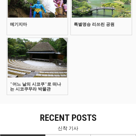
메기지마
특별명승 리쓰린 공원
文化・伝統
注目観光スポット
散策
豊かな自
然
area屋島・庵治・牟礼
"어느 날의 시코쿠"로 떠나
는 시코쿠무라 박물관
RECENT POSTS
신착 기사