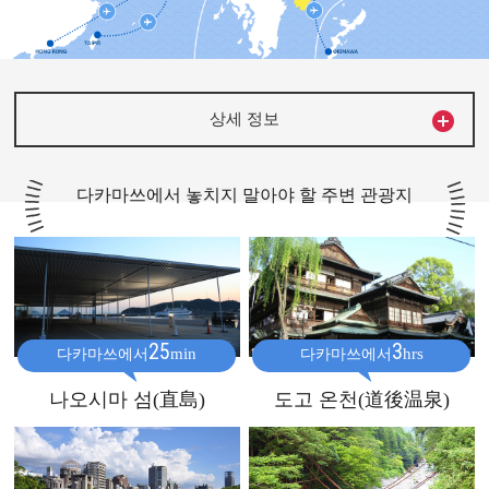

상세 정보
다카마쓰에서 놓치지 말아야 할 주변 관광지
25
3
min
hrs
다카마쓰에서
다카마쓰에서
나오시마 섬(直島)
도고 온천(道後温泉)