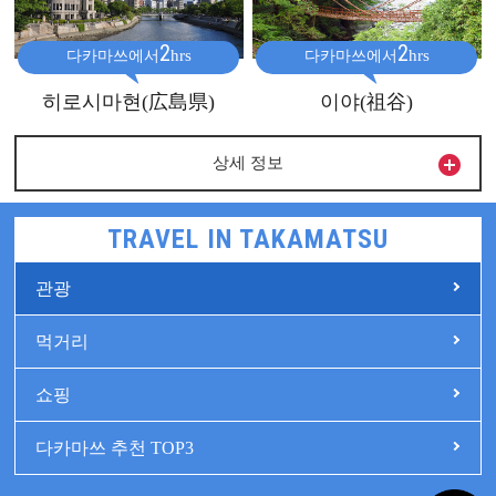
2
2
hrs
hrs
다카마쓰에서
다카마쓰에서
히로시마현(広島県)
이야(祖谷)

상세 정보
TRAVEL IN TAKAMATSU
관광
먹거리
쇼핑
다카마쓰 추천 TOP3