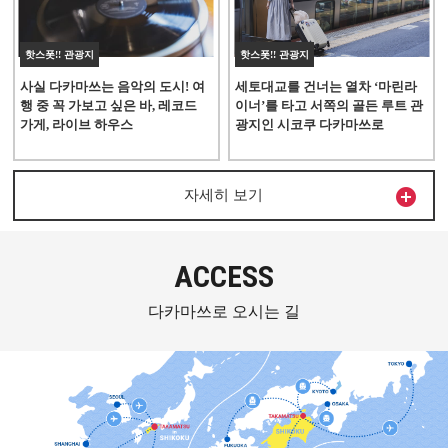
핫스폿!! 관광지
핫스폿!! 관광지
사실 다카마쓰는 음악의 도시! 여
세토대교를 건너는 열차 ‘마린라
행 중 꼭 가보고 싶은 바, 레코드
이너’를 타고 서쪽의 골든 루트 관
가게, 라이브 하우스
광지인 시코쿠 다카마쓰로

자세히 보기
ACCESS
다카마쓰로 오시는 길