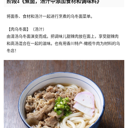
阶段4《煮面，汤汁中添加食材和调味料》
将面条、食材和汤汁一起进行烹煮的乌冬面菜单。
【肉乌冬面】（汤汁）
由清汤乌冬面演变而成。把调味儿甜辣肉放在面上，享受甜辣肉
和高汤混合在一起的滋味。也有用香川特产-橄榄牛肉为材料的乌
冬店！