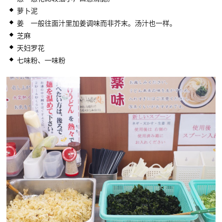
萝卜泥
姜 一般往面汁里加姜调味而非芥末。汤汁也一样。
芝麻
天妇罗花
七味粉、一味粉