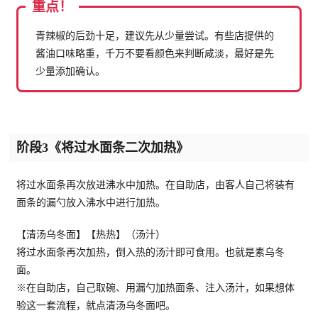
重点！
青辣椒的后劲十足，建议先从少量尝试。有些店提供的
酱油口味略重，千万不要看颜色来判断咸淡，最好是先
少量添加确认。
阶段3《将过水面条二次加热》
将过水面条再次放进沸水中加热。在自助店，由客人自己将装有
面条的漏勺放入沸水中进行加热。
【清汤乌冬面】【热热】（汤汁）
将过水面条再次加热，倒入热的汤汁即可食用。也就是素乌冬
面。
※在自助店，自己取碗、用漏勺加热面条、注入汤汁，如果想体
验这一套流程，就点清汤乌冬面吧。