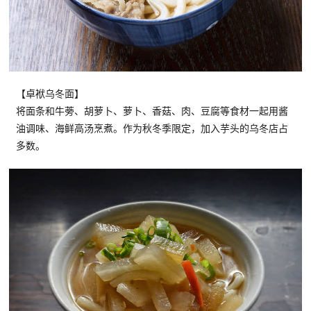
【卓袱乌冬面】
将面条和牛蒡、胡萝卜、萝卜、香菇、肉、豆腐等食材一起用酱
油调味、海鲜高汤烹煮。作为秋冬季限定，加入芋头的乌冬店占
多数。