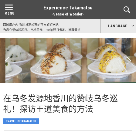
Experience Takamatsu
-Sense of Wonder-
四国濑户内 香川县高松市的官方旅游网站
LANGUAGE
为您介绍体验项目、当地美食、 ins拍照打卡地、推荐景点
日本語
English
中文简体
中文繁體
在乌冬发源地香川的赞岐乌冬巡
한국어
礼！探访王道美食的方法
TRAVEL IN TAKAMATSU