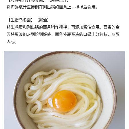
将海鲜浓汁直接倒在刚出锅的面条上，搅拌后食用。
【生蛋乌冬面】（酱油）
将生鸡蛋和刚出锅的面条稍作搅拌，再添加酱油食用。面条的余
温将蛋液加热到恰到好处，面条外裹蛋液的口感十分独特，味醇
入心。