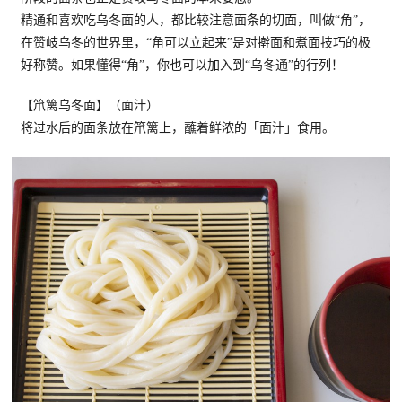
精通和喜欢吃乌冬面的人，都比较注意面条的切面，叫做“角”，
在赞岐乌冬的世界里，“角可以立起来”是对擀面和煮面技巧的极
好称赞。如果懂得“角”，你也可以加入到“乌冬通”的行列！
【笊篱乌冬面】（面汁）
将过水后的面条放在笊篱上，蘸着鲜浓的「面汁」食用。