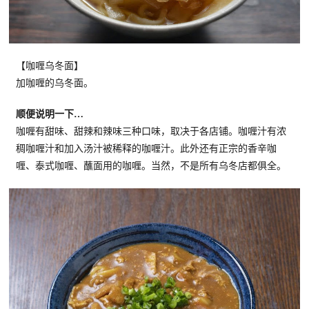
【咖喱乌冬面】
加咖喱的乌冬面。
顺便说明一下…
咖喱有甜味、甜辣和辣味三种口味，取决于各店铺。咖喱汁有浓
稠咖喱汁和加入汤汁被稀释的咖喱汁。此外还有正宗的香辛咖
喱、泰式咖喱、蘸面用的咖喱。当然，不是所有乌冬店都俱全。