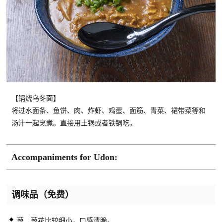
【锅烧乌冬面】
将过水面条、鱼饼、肉、炸虾、鸡蛋、面筋、青菜、裙带菜等和
汤汁一起烹煮。直接用土锅或者铁锅吃。
Accompaniments for Udon:
调味品（免费）
葱 葱花比较细小，口感清脆。