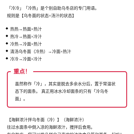
「冷冷」「冷热」是个别自助乌冬店的专门用语。
规则是【乌冬面的状态×汤汁的状态】
热热→热面×热汁
热冷→热面×冷汁
冷热→冷面×热汁
清汤乌冬面（冷热）→冷面×热汁
冷冷→冷面×冷汁
重点！
虽然称作「冷」，其实是脱去多余水分后，置于常温状
态下的面条。 真正用冰水冷却面条的只有「冷乌冬
面」。
【海鲜浓汁拌乌冬面（冷）】（海鲜浓汁）
往过水面条中倒入凉的海鲜浓汁，搅拌后食用。