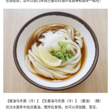
在自助店，您可以挑几样自己喜欢的油炸食品等和面条一起吃！
【酱油乌冬面（冷）】【生酱油乌冬面（冷）】（酱油）（醋）
往过水面条中加点酱油，搅拌后食用。也可以添加醋、葱花、