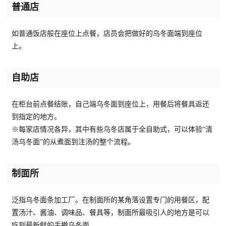
普通店
如普通饭店般在座位上点餐，店员会把做好的乌冬面端到座位
上。
自助店
在柜台前点餐结账，自己端乌冬面到座位上，用餐后将餐具返还
到指定的地方。
※每家店情况各异，其中有些乌冬店属于全自助式，可以体验“清
汤乌冬面”的从煮面到注汤的整个流程。
制面所
泛指乌冬面条加工厂。在制面所的某角落设置专门的用餐区，配
置汤汁、酱油、调味品、餐具等，制面所最吸引人的地方是可以
吃到最新鲜的手擀乌冬面。