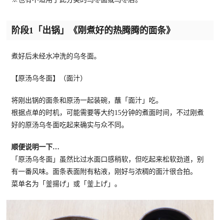
阶段1「出锅」《刚煮好的热腾腾的面条》
煮好后未经水冲洗的乌冬面。
【原汤乌冬面】（面汁）
将刚出锅的面条和原汤一起装碗，蘸「面汁」吃。
根据点单的时机，可能需要等大约15分钟的煮面时间，不过刚煮
好的原汤乌冬面吃起来确实与众不同。
顺便说明一下…
「原汤乌冬面」虽然比过水面口感稍软，但吃起来松软劲道，别
有一番风味。面条表面附有粘液，刚好与浓稠的面汁很合拍。
菜单名为「釜揚げ」或「釜上げ」。